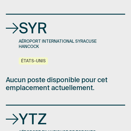
SYR
AÉROPORT INTERNATIONAL SYRACUSE
HANCOCK
ÉTATS-UNIS
Inscrivez-vous à notre infolettre pour
Aucun poste disponible pour cet
recevoir des nouvelles.
emplacement actuellement.
Courriel
*
YTZ
Pays
*