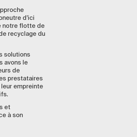
 approche
oneutre d’ici
e notre flotte de
de recyclage du
s solutions
us avons le
eurs de
res prestataires
 leur empreinte
fs.
s et
ce à son