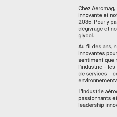
Chez Aeromag, n
innovante et not
2035. Pour y par
dégivrage et n
glycol.
Au fil des ans, 
innovantes pour 
sentiment que 
l’industrie – le
de services – c
environnementale
L’industrie aéro
passionnants et
leadership innov