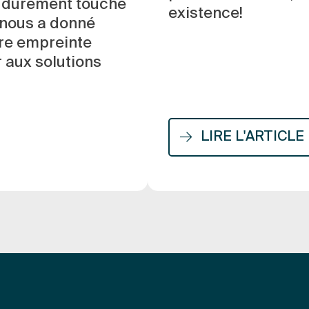
ès durement touché
existence!
 nous a donné
tre empreinte
 aux solutions
LIRE L'ARTICLE