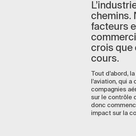
L’industri
chemins. N
facteurs e
commercia
crois que
cours.
Tout d’abord, l
l’aviation, qui 
compagnies aéri
sur le contrôle
donc commencé à
impact sur la co