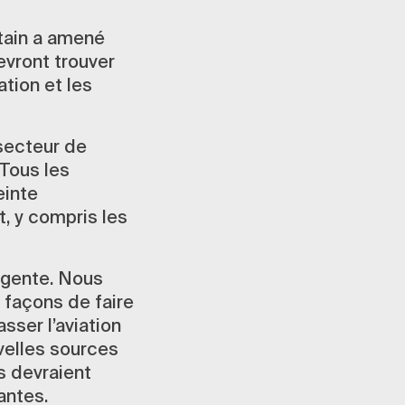
tain a amené
vront trouver
ation et les
 secteur de
 Tous les
einte
, y compris les
ligente. Nous
 façons de faire
sser l’aviation
velles sources
s devraient
antes.