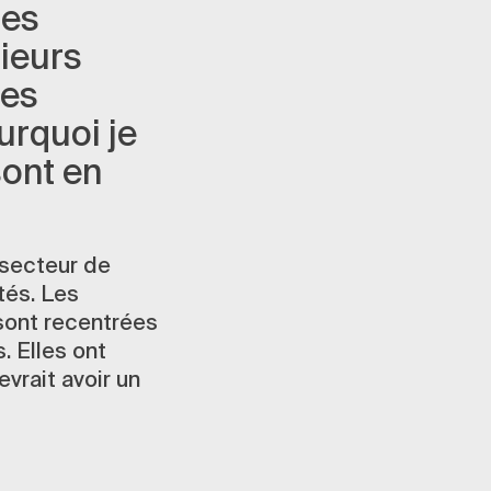
des
sieurs
ies
rquoi je
ont en
 secteur de
tés. Les
sont recentrées
. Elles ont
vrait avoir un